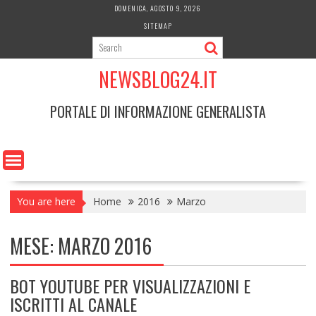
Skip
DOMENICA, AGOSTO 9, 2026
to
SITEMAP
content
NEWSBLOG24.IT
PORTALE DI INFORMAZIONE GENERALISTA
You are here
Home
2016
Marzo
MESE:
MARZO 2016
BOT YOUTUBE PER VISUALIZZAZIONI E
ISCRITTI AL CANALE