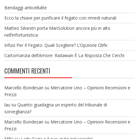
Bendaggi anticellulite
Ecco la chiave per purificare il fegato con rimedi naturali
Matteo Silvestri porta ManSolution ancora più in alto
nell’infortunistica
Infusi Per Il Fegato: Quali Scegliere? L’Opzione Olife
Cartomanzia dell’Amore: Radawan È La Risposta Che Cerchi
COMMENTI RECENTI
Marcello Bondesan
su
Mercatone Uno – Opinioni Recensioni e
Prezzi
lau
su
Quanto guadagna un esperto del tribunale di
sorveglianza?
Marcello Bondesan
su
Mercatone Uno – Opinioni Recensioni e
Prezzi
Milla
su
Lady Gaga e il suo aiuto nel sociale!