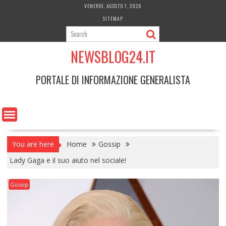
Skip
VENERDÌ, AGOSTO 7, 2026
to
SITEMAP
content
NEWSBLOG24.IT
PORTALE DI INFORMAZIONE GENERALISTA
You are here
Home
Gossip
Lady Gaga e il suo aiuto nel sociale!
Gossip