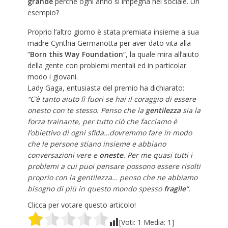
grande
perché ogni anno si impegna nel sociale. Un
esempio?
Proprio l’altro giorno è stata premiata insieme a sua
madre Cynthia Germanotta per aver dato vita alla
“
Born
this
Way
Foundation
“, la quale mira all’aiuto
della gente con problemi mentali ed in particolar
modo i giovani.
Lady Gaga, entusiasta del premio ha dichiarato:
“C’è tanto aiuto lì fuori se hai il coraggio di essere
onesto con te stesso. Penso che la
gentilezza
sia la
forza trainante, per tutto ciò che facciamo è
l’obiettivo di ogni sfida…dovremmo fare in modo
che le persone stiano insieme e abbiano
conversazioni vere e
oneste
. Per me quasi tutti i
problemi a cui puoi pensare possono essere risolti
proprio con la gentilezza… penso che ne abbiamo
bisogno di più in questo mondo spesso
fragile
“.
Clicca per votare questo articolo!
[Voti:
1
Media:
1
]