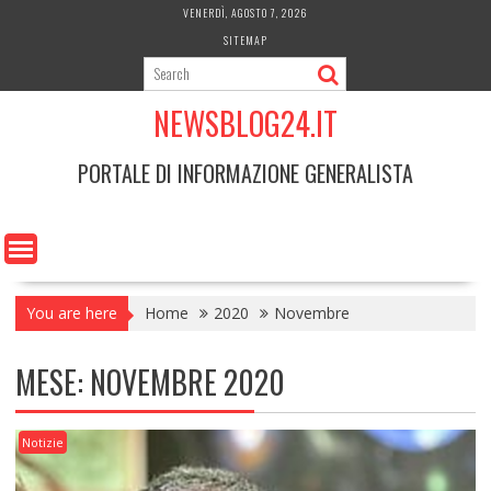
Skip
VENERDÌ, AGOSTO 7, 2026
to
SITEMAP
content
NEWSBLOG24.IT
PORTALE DI INFORMAZIONE GENERALISTA
You are here
Home
2020
Novembre
MESE:
NOVEMBRE 2020
Notizie