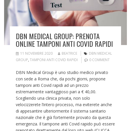
DBN MEDICAL GROUP: PRENOTA
ONLINE TAMPONI ANTI COVID RAPIDI
11 NOVEMBRE 2020
BEATRICE
DBN MEDICAL
GROUP
,
TAMPONI ANTI COVID RAPIDI
0 COMMENT
DBN Medical Group è uno studio medico privato
con sede a Roma che, da pochi giorni, propone
tamponi anti Covid rapidi ad un prezzo
estremamente vantaggioso pari a € 40,00.
Scegliendo una clinica privata, non solo
velocizzerete l’intero processo, ma eviterete anche
di appesantire ulteriormente il sistema sanitario
nazionale che è già fortemente provato da questa
emergenza. Il tampone anti Covid rapido può essere
prenotato direttamente dal loro sito web (CLICCA