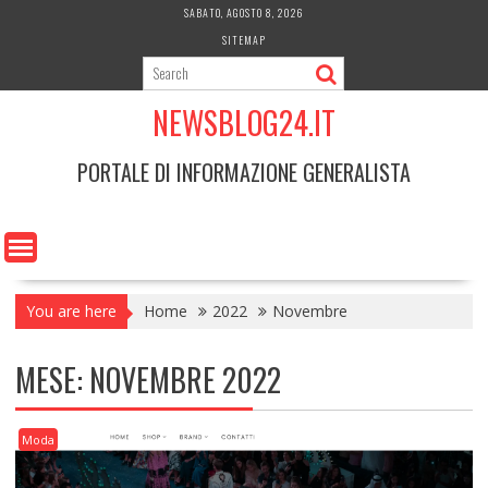
Skip
SABATO, AGOSTO 8, 2026
to
SITEMAP
content
NEWSBLOG24.IT
PORTALE DI INFORMAZIONE GENERALISTA
You are here
Home
2022
Novembre
MESE:
NOVEMBRE 2022
Moda