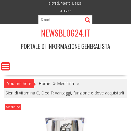
Skip
GIOVEDÌ, AGOSTO 6, 2026
to
SITEMAP
content
NEWSBLOG24.IT
PORTALE DI INFORMAZIONE GENERALISTA
You are here
Home
Medicina
Sieri di vitamina C, E ed F: vantaggi, funzione e dove acquistarli
Medicina