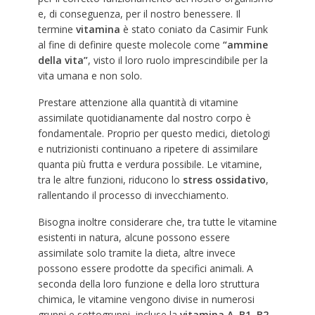
e, di conseguenza, per il nostro benessere. Il
termine
vitamina
è stato coniato da Casimir Funk
al fine di definire queste molecole come
“ammine
della vita”
, visto il loro ruolo imprescindibile per la
vita umana e non solo.
Prestare attenzione alla quantità di vitamine
assimilate quotidianamente dal nostro corpo è
fondamentale. Proprio per questo medici, dietologi
e nutrizionisti continuano a ripetere di assimilare
quanta più frutta e verdura possibile. Le vitamine,
tra le altre funzioni, riducono lo
stress ossidativo
,
rallentando il processo di invecchiamento.
Bisogna inoltre considerare che, tra tutte le vitamine
esistenti in natura, alcune possono essere
assimilate solo tramite la dieta, altre invece
possono essere prodotte da specifici animali. A
seconda della loro funzione e della loro struttura
chimica, le vitamine vengono divise in numerosi
gruppi e sottogruppi, incluse la
vitamina A, B1, B2,