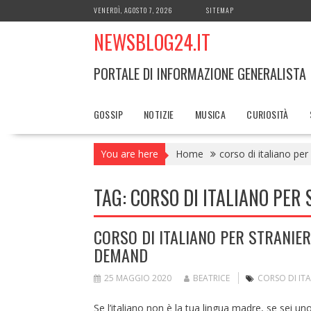
Skip
VENERDÌ, AGOSTO 7, 2026
SITEMAP
to
NEWSBLOG24.IT
content
PORTALE DI INFORMAZIONE GENERALISTA
GOSSIP
NOTIZIE
MUSICA
CURIOSITÀ
You are here
Home
corso di italiano per 
TAG:
CORSO DI ITALIANO PER 
CORSO DI ITALIANO PER STRANIERI
DEMAND
25 MAGGIO 2020
BEATRICE
CORSO DI ITA
Se l’italiano non è la tua lingua madre, se sei un