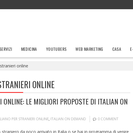
SERVIZI
MEDICINA
YOUTUBERS
WEB MARKETING
CASA
E
stranieri online
STRANIERI ONLINE
 ONLINE: LE MIGLIORI PROPOSTE DI ITALIAN ON
LIANO PER STRANIERI ONLINE
,
ITALIAN ON DEMAND
0 COMMENT
o straniero da poco arrivato in Italia o se hai in programma di venire