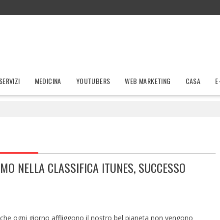
SERVIZI
MEDICINA
YOUTUBERS
WEB MARKETING
CASA
E
IMO NELLA CLASSIFICA ITUNES, SUCCESSO
à che ogni giorno affliggono il nostro bel pianeta non vengono