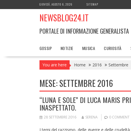
Skip
GIOVEDÌ, AGOSTO 6, 2026
SITEMAP
to
NEWSBLOG24.IT
content
PORTALE DI INFORMAZIONE GENERALISTA
GOSSIP
NOTIZIE
MUSICA
CURIOSITÀ
You are here
Home
2016
Settembre
MESE:
SETTEMBRE 2016
“LUNA E SOLE” DI LUCA MARIS PR
INASPETTATO.
28 SETTEMBRE 2016
SERENA
0 COMMENT
I temi del razzismo, delle guerre e delle crudelt