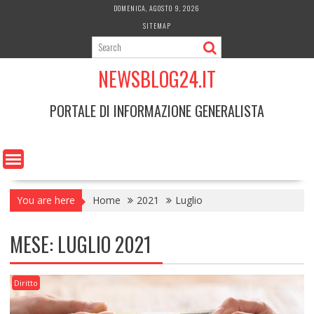
Skip
DOMENICA, AGOSTO 9, 2026
to
SITEMAP
content
NEWSBLOG24.IT
PORTALE DI INFORMAZIONE GENERALISTA
You are here
Home
2021
Luglio
MESE:
LUGLIO 2021
Diritto