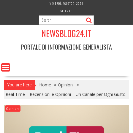
Skip
VENERDÌ, AGOSTO 7, 2026
to
SITEMAP
content
NEWSBLOG24.IT
PORTALE DI INFORMAZIONE GENERALISTA
You are here
Home
Opinioni
Real Time – Recensioni e Opinioni – Un Canale per Ogni Gusto.
Opinioni