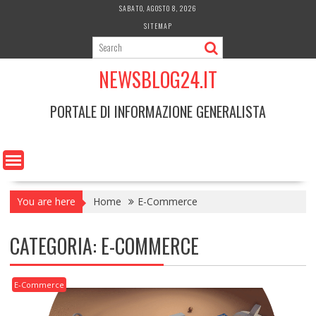
Skip
SABATO, AGOSTO 8, 2026
to
SITEMAP
content
NEWSBLOG24.IT
PORTALE DI INFORMAZIONE GENERALISTA
You are here
Home
E-Commerce
CATEGORIA:
E-COMMERCE
E-Commerce