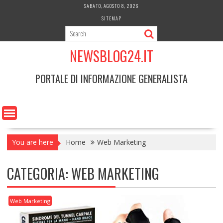
Skip
SABATO, AGOSTO 8, 2026
to
SITEMAP
content
NEWSBLOG24.IT
PORTALE DI INFORMAZIONE GENERALISTA
You are here
Home
Web Marketing
CATEGORIA:
WEB MARKETING
Web Marketing