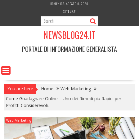
Skip
DOMENICA, AGOSTO 9, 2026
to
SITEMAP
content
NEWSBLOG24.IT
PORTALE DI INFORMAZIONE GENERALISTA
You are here
Home
Web Marketing
Come Guadagnare Online – Uno dei Rimedi più Rapidi per
Profitti Considerevoli.
Web Marketing