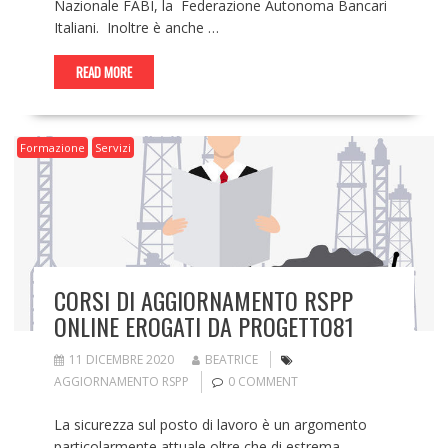
Nazionale FABI, la Federazione Autonoma Bancari
Italiani. Inoltre è anche …
READ MORE
Formazione
Servizi
CORSI DI AGGIORNAMENTO RSPP
ONLINE EROGATI DA PROGETTO81
11 DICEMBRE 2020
BEATRICE
AGGIORNAMENTO RSPP
0 COMMENT
La sicurezza sul posto di lavoro è un argomento
particolarmente attuale oltre che di estrema