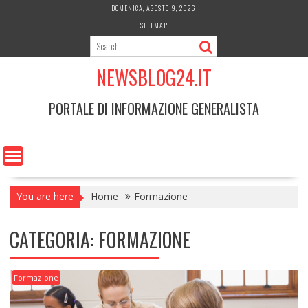
Skip
DOMENICA, AGOSTO 9, 2026
to
SITEMAP
content
NEWSBLOG24.IT
PORTALE DI INFORMAZIONE GENERALISTA
You are here
Home
Formazione
CATEGORIA:
FORMAZIONE
Formazione