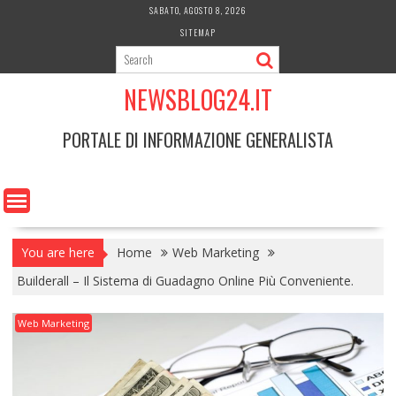
Skip
SABATO, AGOSTO 8, 2026
to
SITEMAP
content
NEWSBLOG24.IT
PORTALE DI INFORMAZIONE GENERALISTA
You are here
Home
Web Marketing
Builderall – Il Sistema di Guadagno Online Più Conveniente.
Web Marketing