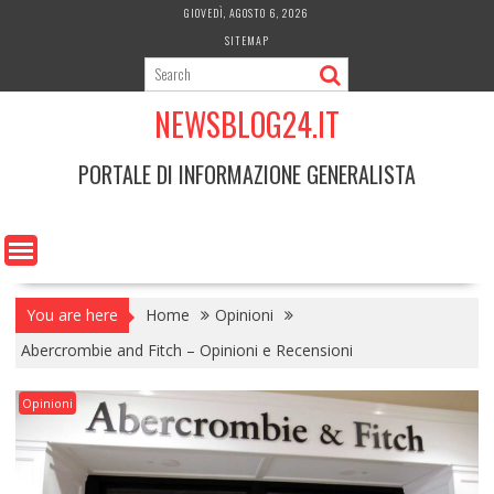
Skip
GIOVEDÌ, AGOSTO 6, 2026
to
SITEMAP
content
NEWSBLOG24.IT
PORTALE DI INFORMAZIONE GENERALISTA
You are here
Home
Opinioni
Abercrombie and Fitch – Opinioni e Recensioni
Opinioni