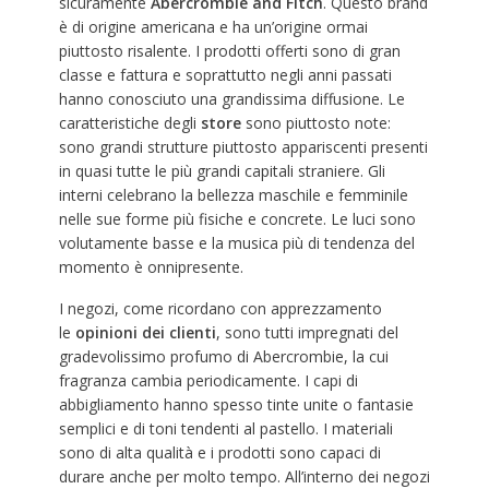
sicuramente
Abercrombie and Fitch
. Questo brand
è di origine americana e ha un’origine ormai
piuttosto risalente. I prodotti offerti sono di gran
classe e fattura e soprattutto negli anni passati
hanno conosciuto una grandissima diffusione. Le
caratteristiche degli
store
sono piuttosto note:
sono grandi strutture piuttosto appariscenti presenti
in quasi tutte le più grandi capitali straniere. Gli
interni celebrano la bellezza maschile e femminile
nelle sue forme più fisiche e concrete. Le luci sono
volutamente basse e la musica più di tendenza del
momento è onnipresente.
I negozi, come ricordano con apprezzamento
le
opinioni dei clienti
, sono tutti impregnati del
gradevolissimo profumo di Abercrombie, la cui
fragranza cambia periodicamente. I capi di
abbigliamento hanno spesso tinte unite o fantasie
semplici e di toni tendenti al pastello. I materiali
sono di alta qualità e i prodotti sono capaci di
durare anche per molto tempo. All’interno dei negozi