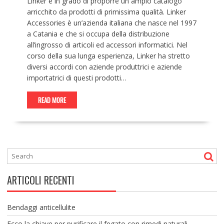
Linker è in grado di proporre un ampio catalogo
arricchito da prodotti di primissima qualità. Linker
Accessories è un’azienda italiana che nasce nel 1997
a Catania e che si occupa della distribuzione
all’ingrosso di articoli ed accessori informatici. Nel
corso della sua lunga esperienza, Linker ha stretto
diversi accordi con aziende produttrici e aziende
importatrici di questi prodotti…
READ MORE
ARTICOLI RECENTI
Bendaggi anticellulite
Ecco la chiave per purificare il fegato con rimedi naturali