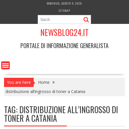
Skip
DOMENICA, AGOSTO 9, 2026
to
SITEMAP
content
NEWSBLOG24.IT
PORTALE DI INFORMAZIONE GENERALISTA
You are here
Home
distribuzione all’ingrosso di toner a Catania
TAG:
DISTRIBUZIONE ALL’INGROSSO DI
TONER A CATANIA