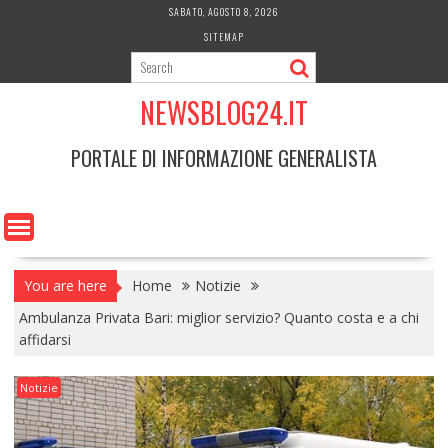
Skip
SABATO, AGOSTO 8, 2026
to
SITEMAP
content
NEWSBLOG24.IT
PORTALE DI INFORMAZIONE GENERALISTA
You are here
Home
Notizie
Ambulanza Privata Bari: miglior servizio? Quanto costa e a chi
affidarsi
Notizie