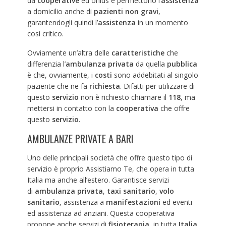
da
cooperative
ed onlus e permettono l’
assistenza
a domicilio anche di
pazienti non gravi
,
garantendogli quindi l’
assistenza
in un momento
così critico.
Ovviamente un’altra delle
caratteristiche
che
differenzia l’
ambulanza privata
da quella
pubblica
è che, ovviamente, i
costi
sono addebitati al singolo
paziente che ne fa
richiesta
. Difatti per utilizzare di
questo
servizio
non è richiesto chiamare il
118
, ma
mettersi in contatto con la
cooperativa
che offre
questo
servizio
.
AMBULANZE PRIVATE A BARI
Uno delle principali società che offre questo tipo di
servizio è proprio Assistiamo Te, che opera in tutta
Italia ma anche all’estero. Garantisce servizi
di
ambulanza privata
,
taxi sanitario
,
volo
sanitario
, assistenza a
manifestazioni
ed eventi
ed assistenza ad anziani. Questa cooperativa
propone anche servizi di
fisioterapia
, in tutta
Italia
.