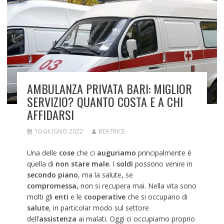
AMBULANZA PRIVATA BARI: MIGLIOR
SERVIZIO? QUANTO COSTA E A CHI
AFFIDARSI
10 GIUGNO 2022
BEATRICE
Una delle
cose
che ci
auguriamo
principalmente è
quella di
non stare male
. I
soldi
possono venire in
secondo piano
, ma la salute, se
compromessa,
non si recupera mai. Nella vita sono
molti gli
enti
e le
cooperative
che si occupano di
salute
, in particolar modo sul settore
dell’
assistenza
ai malati. Oggi ci occupiamo proprio