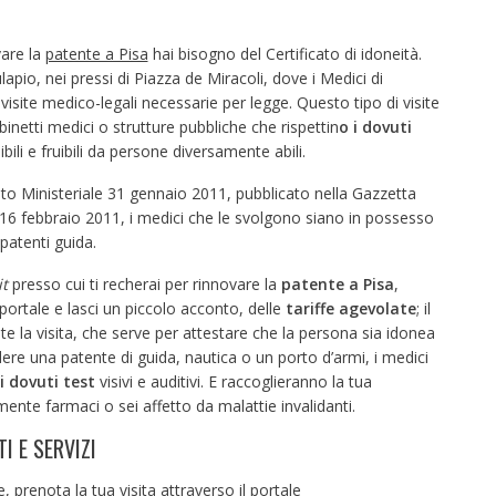
are la
patente a Pisa
hai bisogno del Certificato di idoneità.
apio, nei pressi di Piazza de Miracoli, dove i Medici di
visite medico-legali necessarie per legge. Questo tipo di visite
inetti medici o strutture pubbliche che rispettin
o i dovuti
bili e fruibili da persone diversamente abili.
to Ministeriale 31 gennaio 2011, pubblicato nella Gazzetta
el 16 febbraio 2011, i medici che le svolgono siano in possesso
 patenti guida.
t
presso cui ti recherai per rinnovare la
patente a Pisa
,
 portale e lasci un piccolo acconto, delle
tariffe agevolate
; il
nte la visita, che serve per attestare che la persona sia idonea
dere una patente di guida, nautica o un porto d’armi, i medici
i dovuti test
visivi e auditivi. E raccoglieranno la tua
nte farmaci o sei affetto da malattie invalidanti.
I E SERVIZI
e, prenota la tua visita attraverso il portale