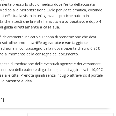
lamente presso lo studio medico dove l’esito dell’accurata
Medico alla Motorizzazione Civile per via telematica, evitando
i effettua la visita in un’agenzia di pratiche auto o in
uta che attesti che la visita ha avuto
esito positivo
, e dopo 4
 di guida
direttamente a casa tua
.
a è chiaramente indicato sull’icona di prenotazione che devi
do sottolineiamo di
tariffe agevolate e vantaggiose.
edizione in contrassegno della nuova patente di euro 6,86€
tino al momento della consegna del documento.
spese di mediazione delle eventuali agenzie e dei versamenti
il rinnovo della patente di guida la spesa si aggira tra i 110,00€
 alle città. Prenota quindi senza indugio attraverso il portale
e la
patente a Pisa
.
:
0
]