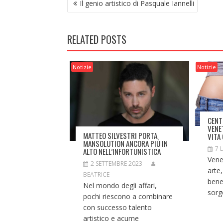
Il genio artistico di Pasquale Iannelli
ARTICOLI
RELATED POSTS
Notizie
Notizie
CENT
VENE
MATTEO SILVESTRI PORTA
VITA
MANSOLUTION ANCORA PIÙ IN
7 
ALTO NELL’INFORTUNISTICA
Venet
2 SETTEMBRE 2023
arte,
BEATRICE
bene
Nel mondo degli affari,
sorgo
pochi riescono a combinare
con successo talento
artistico e acume