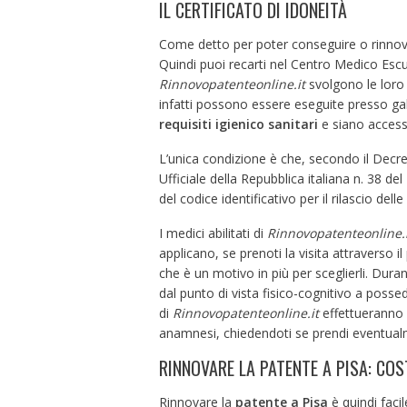
IL CERTIFICATO DI IDONEITÀ
Come detto per poter conseguire o rinnov
Quindi puoi recarti nel Centro Medico Escul
Rinnovopatenteonline.it
svolgono le loro 
infatti possono essere eseguite presso gab
requisiti igienico sanitari
e siano accessi
L’unica condizione è che, secondo il Decre
Ufficiale della Repubblica italiana n. 38 d
del codice identificativo per il rilascio delle
I medici abilitati di
Rinnovopatenteonline.i
applicano, se prenoti la visita attraverso il
che è un motivo in più per sceglierli. Dura
dal punto di vista fisico-cognitivo a posse
di
Rinnovopatenteonline.it
effettueranno
anamnesi, chiedendoti se prendi eventualme
RINNOVARE LA PATENTE A PISA: COST
Rinnovare la
patente a Pisa
è quindi facil