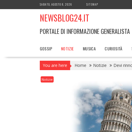
Skip
SABATO, AGOSTO 8, 2026
SITEMAP
to
NEWSBLOG24.IT
content
PORTALE DI INFORMAZIONE GENERALISTA
GOSSIP
NOTIZIE
MUSICA
CURIOSITÀ
You are here
Home
Notizie
Devi rinn
Notizie