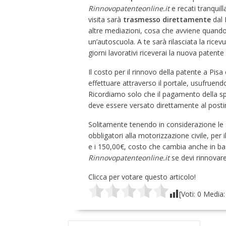
Rinnovopatenteonline.it
e recati tranquil
visita sarà
trasmesso direttamente
dal 
altre mediazioni, cosa che avviene quando s
un’autoscuola. A te sarà rilasciata la ricev
giorni lavorativi riceverai la nuova patente
Il costo per il rinnovo della patente a Pis
effettuare attraverso il portale, usufruen
Ricordiamo solo che il pagamento della sp
deve essere versato direttamente al pos
Solitamente tenendo in considerazione le 
obbligatori alla motorizzazione civile, per 
e i 150,00€, costo che cambia anche in base
Rinnovopatenteonline.it
se devi rinnovar
Clicca per votare questo articolo!
[Voti:
0
Media
NAVIGAZIONE