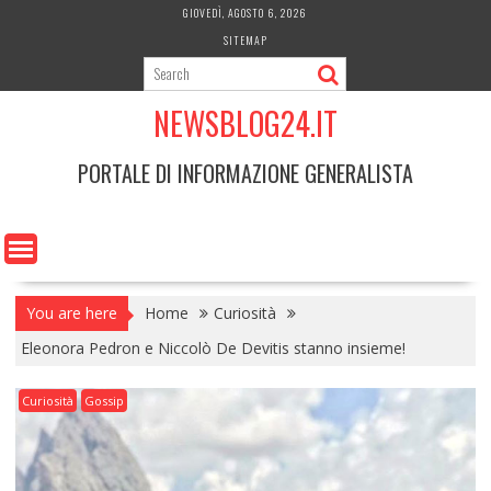
Skip
GIOVEDÌ, AGOSTO 6, 2026
to
SITEMAP
content
NEWSBLOG24.IT
PORTALE DI INFORMAZIONE GENERALISTA
You are here
Home
Curiosità
Eleonora Pedron e Niccolò De Devitis stanno insieme!
Curiosità
Gossip