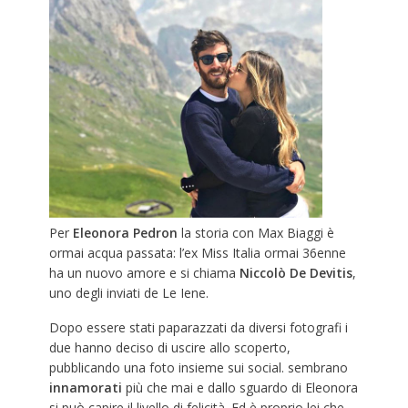
Per
Eleonora
Pedron
la storia con Max Biaggi è
ormai acqua passata: l’ex Miss Italia ormai 36enne
ha un nuovo amore e si chiama
Niccolò
De
Devitis
,
uno degli inviati de Le Iene.
Dopo essere stati paparazzati da diversi fotografi i
due hanno deciso di uscire allo scoperto,
pubblicando una foto insieme sui social. sembrano
innamorati
più che mai e dallo sguardo di Eleonora
si può capire il livello di felicità. Ed è proprio lei che