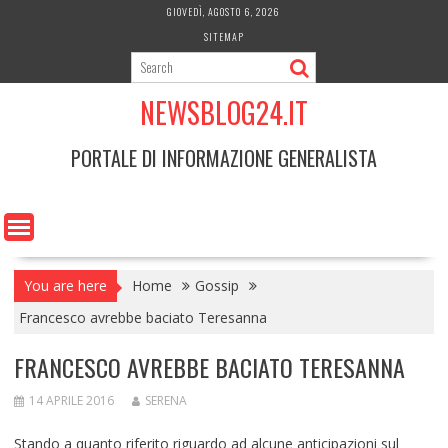
Skip
GIOVEDÌ, AGOSTO 6, 2026
to
SITEMAP
content
NEWSBLOG24.IT
PORTALE DI INFORMAZIONE GENERALISTA
You are here
Home
Gossip
Francesco avrebbe baciato Teresanna
FRANCESCO AVREBBE BACIATO TERESANNA
14 APRILE 2016
SERENA
Stando a quanto riferito riguardo ad alcune anticipazioni sul