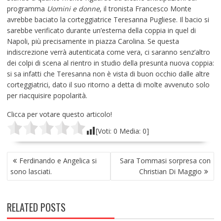
programma
Uomini e donne
, il tronista Francesco Monte
avrebbe baciato la corteggiatrice Teresanna Pugliese. Il bacio si
sarebbe verificato durante un’esterna della coppia in quel di
Napoli, più precisamente in piazza Carolina. Se questa
indiscrezione verrà autenticata come vera, ci saranno senz’altro
dei colpi di scena al rientro in studio della presunta nuova coppia:
si sa infatti che Teresanna non è vista di buon occhio dalle altre
corteggiatrici, dato il suo ritorno a detta di molte avvenuto solo
per riacquisire popolarità.
Clicca per votare questo articolo!
[Voti:
0
Media:
0
]
NAVIGAZIONE
Ferdinando e Angelica si
Sara Tommasi sorpresa con
ARTICOLI
sono lasciati.
Christian Di Maggio
RELATED POSTS