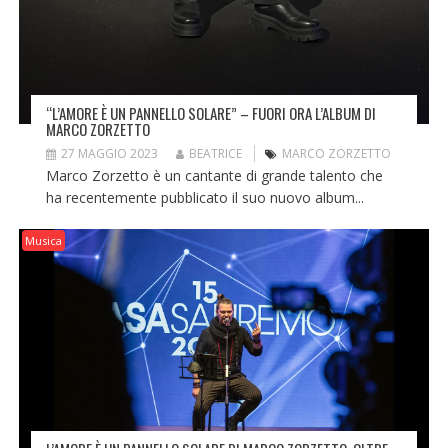
“L’AMORE È UN PANNELLO SOLARE” – FUORI ORA L’ALBUM DI
MARCO ZORZETTO
27 MAGGIO 2023
BEATRICE
MARCO ZORZETTO
Marco Zorzetto è un cantante di grande talento che
ha recentemente pubblicato il suo nuovo album...
Musica