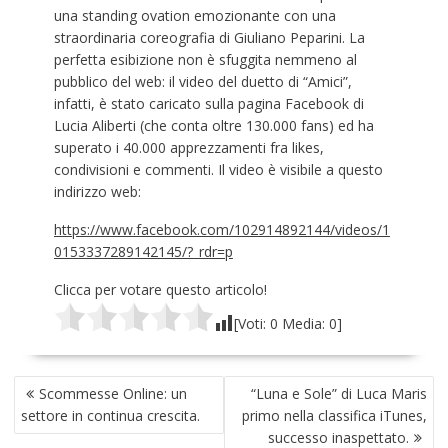
una standing ovation emozionante con una
straordinaria coreografia di Giuliano Peparini. La
perfetta esibizione non è sfuggita nemmeno al
pubblico del web: il video del duetto di “Amici”,
infatti, è stato caricato sulla pagina Facebook di
Lucia Aliberti (che conta oltre 130.000 fans) ed ha
superato i 40.000 apprezzamenti fra likes,
condivisioni e commenti. Il video è visibile a questo
indirizzo web:
https://www.facebook.com/102914892144/videos/1
0153337289142145/?_rdr=p
Clicca per votare questo articolo!
[Voti:
0
Media:
0
]
NAVIGAZIONE
Scommesse Online: un
“Luna e Sole” di Luca Maris
ARTICOLI
settore in continua crescita.
primo nella classifica iTunes,
successo inaspettato.