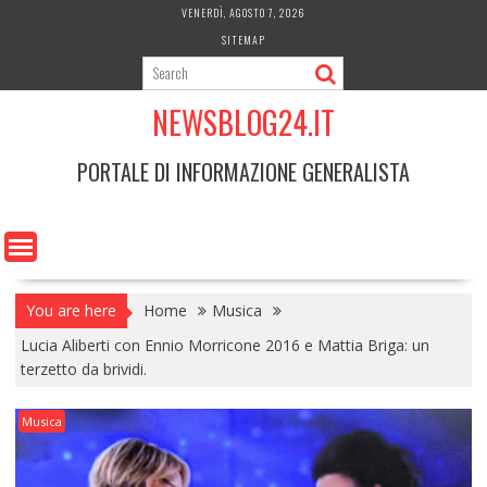
Skip
VENERDÌ, AGOSTO 7, 2026
to
SITEMAP
content
NEWSBLOG24.IT
PORTALE DI INFORMAZIONE GENERALISTA
You are here
Home
Musica
Lucia Aliberti con Ennio Morricone 2016 e Mattia Briga: un
terzetto da brividi.
Musica