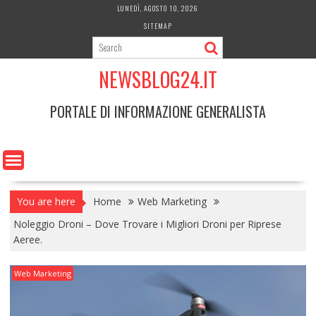
Skip
LUNEDÌ, AGOSTO 10, 2026
to
SITEMAP
content
NEWSBLOG24.IT
PORTALE DI INFORMAZIONE GENERALISTA
You are here
Home
Web Marketing
Noleggio Droni – Dove Trovare i Migliori Droni per Riprese
Aeree.
Web Marketing