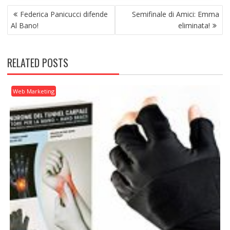
NAVIGAZIONE
Federica Panicucci difende
Semifinale di Amici: Emma
ARTICOLI
Al Bano!
eliminata!
RELATED POSTS
Web Marketing