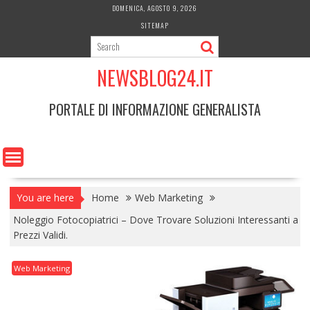
Skip
DOMENICA, AGOSTO 9, 2026
to
SITEMAP
content
NEWSBLOG24.IT
PORTALE DI INFORMAZIONE GENERALISTA
You are here
Home
Web Marketing
Noleggio Fotocopiatrici – Dove Trovare Soluzioni Interessanti a
Prezzi Validi.
Web Marketing