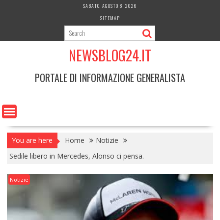
Skip
SABATO, AGOSTO 8, 2026
to
SITEMAP
content
NEWSBLOG24.IT
PORTALE DI INFORMAZIONE GENERALISTA
You are here
Home
Notizie
Sedile libero in Mercedes, Alonso ci pensa.
Notizie