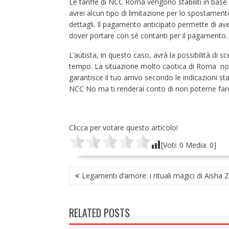
Le tariffe di NCC Roma vengono stabiliti in base
avrei alcun tipo di limitazione per lo spostamento
dettagli. Il pagamento anticipato permette di ave
dover portare con sé contanti per il pagamento.
L’autista, in questo caso, avrà la possibilità di sc
tempo. La situazione molto caotica di Roma no
garantisce il tuo arrivo secondo le indicazioni s
NCC No ma ti renderai conto di non poterne far
Clicca per votare questo articolo!
[Voti:
0
Media:
0
]
NAVIGAZIONE
Legamenti d’amore: i rituali magici di Aisha Z
ARTICOLI
RELATED POSTS