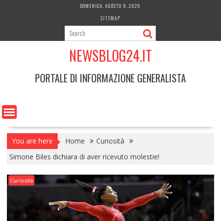
Skip
DOMENICA, AGOSTO 9, 2026
to
SITEMAP
content
NEWSBLOG24.IT
PORTALE DI INFORMAZIONE GENERALISTA
You are here
Home
Curiosità
Simone Biles dichiara di aver ricevuto molestie!
Curiosità