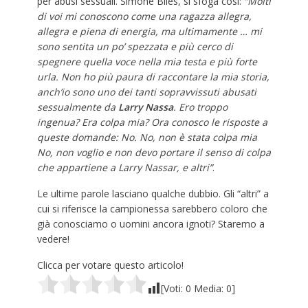
per abusi sessuali. Simone Biles, si sfoga così:
“Molti
di voi mi conoscono come una ragazza allegra,
allegra e piena di energia, ma ultimamente … mi
sono sentita un po’ spezzata e più cerco di
spegnere quella voce nella mia testa e più forte
urla. Non ho più paura di raccontare la mia storia,
anch’io sono uno dei tanti sopravvissuti abusati
sessualmente da
Larry Nassa
. Ero troppo
ingenua? Era colpa mia? Ora conosco le risposte a
queste domande: No. No, non è stata colpa mia
No, non voglio e non devo portare il senso di colpa
che appartiene a Larry Nassar, e altri”
.
Le ultime parole lasciano qualche dubbio. Gli “altri” a
cui si riferisce la campionessa sarebbero coloro che
già conosciamo o uomini ancora ignoti? Staremo a
vedere!
Clicca per votare questo articolo!
[Voti:
0
Media:
0
]