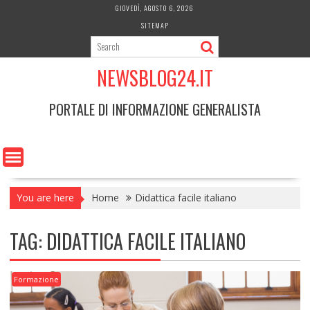
Skip
GIOVEDÌ, AGOSTO 6, 2026
to
SITEMAP
content
NEWSBLOG24.IT
PORTALE DI INFORMAZIONE GENERALISTA
You are here
Home
Didattica facile italiano
TAG:
DIDATTICA FACILE ITALIANO
Formazione