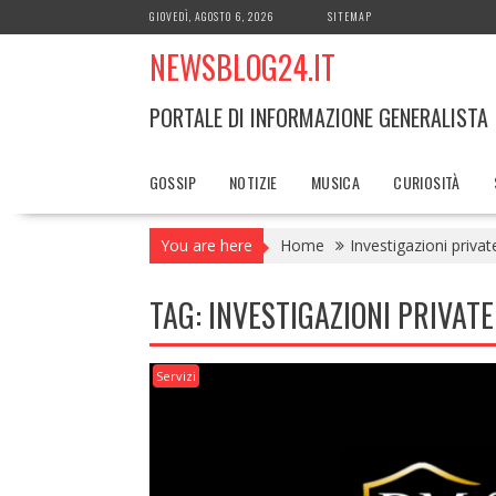
Skip
GIOVEDÌ, AGOSTO 6, 2026
SITEMAP
to
NEWSBLOG24.IT
content
PORTALE DI INFORMAZIONE GENERALISTA
GOSSIP
NOTIZIE
MUSICA
CURIOSITÀ
You are here
Home
Investigazioni privat
TAG:
INVESTIGAZIONI PRIVATE
Servizi