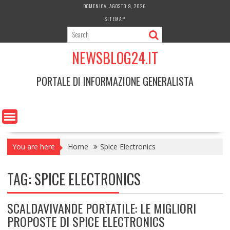
Skip
DOMENICA, AGOSTO 9, 2026
to
SITEMAP
content
NEWSBLOG24.IT
PORTALE DI INFORMAZIONE GENERALISTA
You are here
Home
Spice Electronics
TAG:
SPICE ELECTRONICS
SCALDAVIVANDE PORTATILE: LE MIGLIORI
PROPOSTE DI SPICE ELECTRONICS