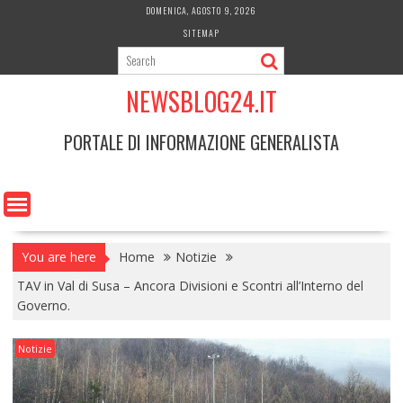
Skip
DOMENICA, AGOSTO 9, 2026
to
SITEMAP
content
NEWSBLOG24.IT
PORTALE DI INFORMAZIONE GENERALISTA
You are here
Home
Notizie
TAV in Val di Susa – Ancora Divisioni e Scontri all’Interno del
Governo.
Notizie