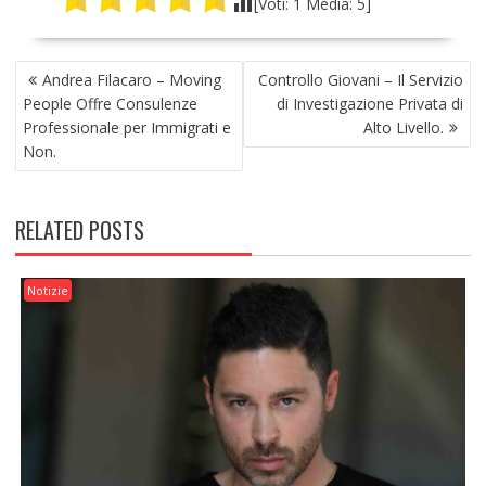
[Voti:
1
Media:
5
]
NAVIGAZIONE
Andrea Filacaro – Moving
Controllo Giovani – Il Servizio
ARTICOLI
People Offre Consulenze
di Investigazione Privata di
Professionale per Immigrati e
Alto Livello.
Non.
RELATED POSTS
Notizie