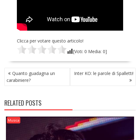
Clicca per votare questo articolo!
[Voti:
0
Media:
0
]
NAVIGAZIONE
Quanto guadagna un
Inter KO: le parole di Spalletti!
ARTICOLI
carabiniere?
RELATED POSTS
Musica