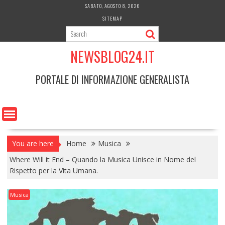
Skip
SABATO, AGOSTO 8, 2026
to
SITEMAP
content
NEWSBLOG24.IT
PORTALE DI INFORMAZIONE GENERALISTA
You are here
Home
Musica
Where Will it End – Quando la Musica Unisce in Nome del
Rispetto per la Vita Umana.
Musica