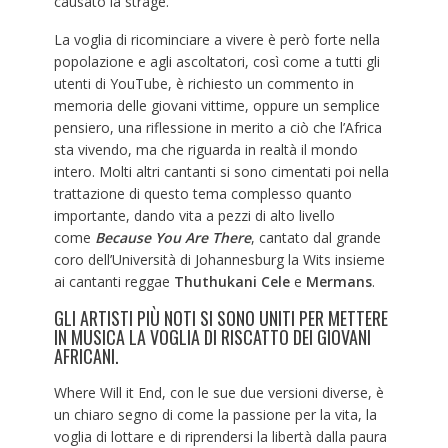
causato la strage.
La voglia di ricominciare a vivere è però forte nella
popolazione e agli ascoltatori, così come a tutti gli
utenti di YouTube, è richiesto un commento in
memoria delle giovani vittime, oppure un semplice
pensiero, una riflessione in merito a ciò che l’Africa
sta vivendo, ma che riguarda in realtà il mondo
intero. Molti altri cantanti si sono cimentati poi nella
trattazione di questo tema complesso quanto
importante, dando vita a pezzi di alto livello
come
Because You Are There
, cantato dal grande
coro dell’Università di Johannesburg la Wits insieme
ai cantanti reggae
Thuthukani Cele
e
Mermans
.
GLI ARTISTI PIÙ NOTI SI SONO UNITI PER METTERE
IN MUSICA LA VOGLIA DI RISCATTO DEI GIOVANI
AFRICANI.
Where Will it End, con le sue due versioni diverse, è
un chiaro segno di come la passione per la vita, la
voglia di lottare e di riprendersi la libertà dalla paura