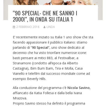
“90 SPECIAL- CHE NE SANNO I
2000!”, IN ONDA SU ITALIA 1
2 FEBBRAIO 2018
LINDA
E’ recentemente iniziato su Italia 1 uno show che sta
facendo appassionare il pubblico italiano: stiamo
parlando di “
90 Special
“, uno show dedicato al
decennio che ha visto trionfare numerose icone:
basti pensare ai mitici 883, al Festivalbar, a
Stranamore (condotto all’epoca da Alberto
Castagna), Bim Bum Bam, Tira e Molla, Casa
Vianello e telefilm dal successo mondiale come ad
esempio Beverly Hills.
Alla conduzione del programma c’è
Nicola Savino
,
affiancato da Katia Follesa e dalla bella Ivana
Mrazova.
Proprio Savino stesso ha definito il programma