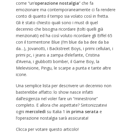
come “un’
operazione nostalgia
” che fa
emozionare ma contemporaneamente ci fa rendere
conto di quanto il tempo sia volato così in fretta.
Gli è stato chiesto quali sono i must di quel
decennio che bisogna ricordare (tolti quelli già
menzionati) ed ha così voluto ricordare gli Eiffel 65
con il tormentone Blue (I’m blue da ba dee da ba
da…), Jovanotti, i Backstreet Boys, i primi cellulari, i
primi pc, i jeans a zampa d’elefante, Cristina
d’Avena, i giubbotti bomber, il Game Boy, la
Melevisione, Pingu, le scarpe a punta e tante altre
icone.
Una semplice lista per descrivere un decennio non
basterebbe affatto: lo show nasce infatti
dall’esigenza nel voler fare un “minestrone”
completo. E allora che aspettate? Sintonizzatevi
ogni
mercoledì
su Italia 1
in prima serata
e
l’operazione nostalgia sarà assicurata!
Clicca per votare questo articolo!