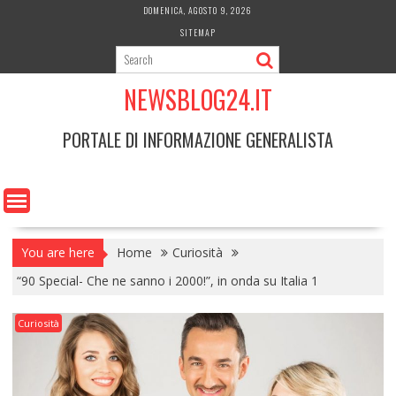
Skip
DOMENICA, AGOSTO 9, 2026
to
SITEMAP
content
NEWSBLOG24.IT
PORTALE DI INFORMAZIONE GENERALISTA
You are here
Home
Curiosità
“90 Special- Che ne sanno i 2000!”, in onda su Italia 1
Curiosità