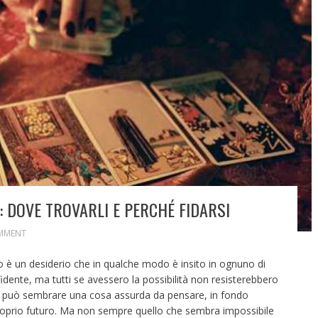
 DOVE TROVARLI E PERCHÉ FIDARSI
MMENT
o è un desiderio che in qualche modo è insito in ognuno di
idente, ma tutti se avessero la possibilità non resisterebbero
e può sembrare una cosa assurda da pensare, in fondo
roprio futuro. Ma non sempre quello che sembra impossibile