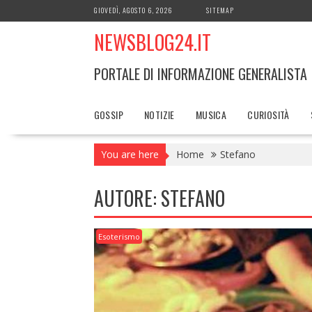
Skip
GIOVEDÌ, AGOSTO 6, 2026
SITEMAP
to
NEWSBLOG24.IT
content
PORTALE DI INFORMAZIONE GENERALISTA
GOSSIP
NOTIZIE
MUSICA
CURIOSITÀ
You are here
Home
Stefano
AUTORE:
STEFANO
Esoterismo