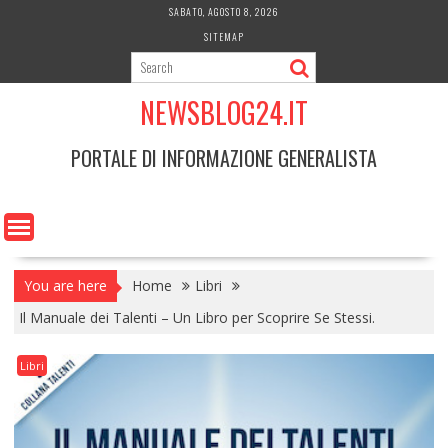
Skip
SABATO, AGOSTO 8, 2026
to
SITEMAP
content
NEWSBLOG24.IT
PORTALE DI INFORMAZIONE GENERALISTA
You are here
Home
Libri
Il Manuale dei Talenti – Un Libro per Scoprire Se Stessi.
Libri