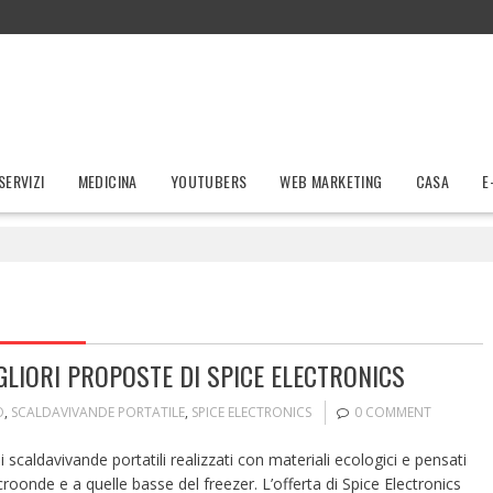
SERVIZI
MEDICINA
YOUTUBERS
WEB MARKETING
CASA
E
GLIORI PROPOSTE DI SPICE ELECTRONICS
O
,
SCALDAVIVANDE PORTATILE
,
SPICE ELECTRONICS
0 COMMENT
caldavivande portatili realizzati con materiali ecologici e pensati
icroonde e a quelle basse del freezer. L’offerta di Spice Electronics