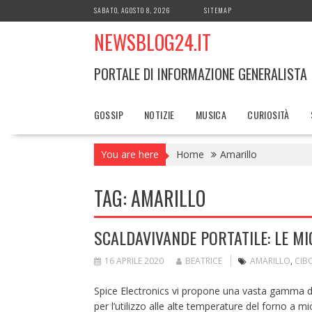
Skip
SABATO, AGOSTO 8, 2026
SITEMAP
to
NEWSBLOG24.IT
content
PORTALE DI INFORMAZIONE GENERALISTA
GOSSIP
NOTIZIE
MUSICA
CURIOSITÀ
You are here
Home
Amarillo
TAG:
AMARILLO
SCALDAVIVANDE PORTATILE: LE MI
16 APRILE 2020
BEATRICE
AMARILLO
,
CIB
Spice Electronics vi propone una vasta gamma di s
per l’utilizzo alle alte temperature del forno a m