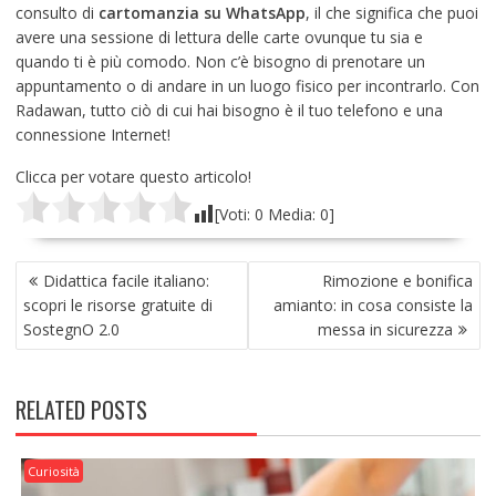
consulto di
cartomanzia su WhatsApp
, il che significa che puoi
avere una sessione di lettura delle carte ovunque tu sia e
quando ti è più comodo. Non c’è bisogno di prenotare un
appuntamento o di andare in un luogo fisico per incontrarlo. Con
Radawan, tutto ciò di cui hai bisogno è il tuo telefono e una
connessione Internet!
Clicca per votare questo articolo!
[Voti:
0
Media:
0
]
NAVIGAZIONE
Didattica facile italiano:
Rimozione e bonifica
ARTICOLI
scopri le risorse gratuite di
amianto: in cosa consiste la
SostegnO 2.0
messa in sicurezza
RELATED POSTS
Curiosità