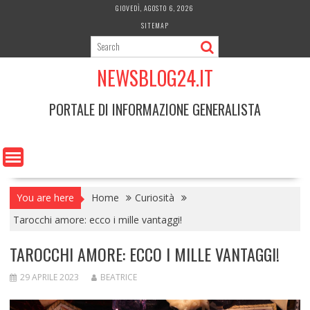
Skip
GIOVEDÌ, AGOSTO 6, 2026
to
SITEMAP
content
NEWSBLOG24.IT
PORTALE DI INFORMAZIONE GENERALISTA
You are here
Home
Curiosità
Tarocchi amore: ecco i mille vantaggi!
TAROCCHI AMORE: ECCO I MILLE VANTAGGI!
29 APRILE 2023
BEATRICE