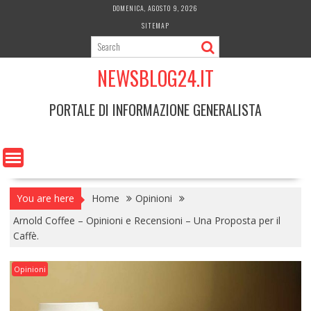
Skip
DOMENICA, AGOSTO 9, 2026
to
SITEMAP
content
NEWSBLOG24.IT
PORTALE DI INFORMAZIONE GENERALISTA
You are here
Home
Opinioni
Arnold Coffee – Opinioni e Recensioni – Una Proposta per il
Caffè.
Opinioni