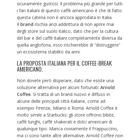
sicuramente gustosi. Il problema più grande per tutti
i fan italiani di questo caffè americano è che di fatto
questa catena non è ancora approdata in Italia.
Il
brand
rischia anzi addirittura di non aprire mai
degli store sul suolo italico, dato che per la cultura
del bar e del caffè italiani completamente diversa da
quella anglofona, esso rischierebbe di “distruggere”
un ecosistema stabilito da anni.
LA PROPOSTA ITALIANA PER IL COFFEE-BREAK
AMERICANO.
Non dovete però disperare, dato che esiste una
soluzione alternativa per alcuni fortunati:
Arnold
Coffee
. Si tratta di un brand nuovo e diffuso in
alcune delle principali città italiane, come ad
esempio Firenze, Milano e Roma. Arnold Coffee è
molto simile a Starbucks: gli store offrono bibite,
caffè lunghi, caffè shakerati e dolci americani di
qualunque tipo. Manca ovviamente il Frappuccino,
ma ci sono tante altre alternative. Arnold Coffee non