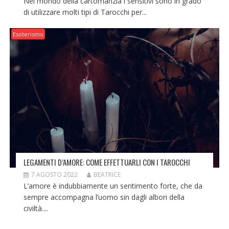
Nel mondo della cartomanzia i sensitivi sono in grado
di utilizzare molti tipi di Tarocchi per...
Esoterismo
LEGAMENTI D’AMORE: COME EFFETTUARLI CON I TAROCCHI
7 AGOSTO 2022
BEATRICE
L’amore è indubbiamente un sentimento forte, che da
sempre accompagna l’uomo sin dagli albori della
civiltà....