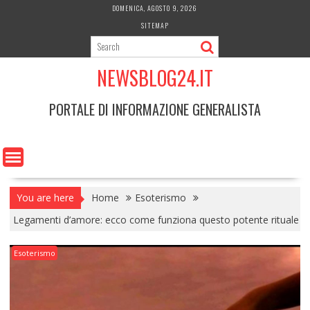
Skip
DOMENICA, AGOSTO 9, 2026
to
SITEMAP
content
NEWSBLOG24.IT
PORTALE DI INFORMAZIONE GENERALISTA
You are here
Home
Esoterismo
Legamenti d’amore: ecco come funziona questo potente rituale
Esoterismo