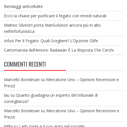
Bendaggi anticellulite
Ecco la chiave per purificare il fegato con rimedi naturali
Matteo Silvestri porta ManSolution ancora più in alto
nell’infortunistica
Infusi Per Il Fegato: Quali Scegliere? L’Opzione Olife
Cartomanzia dell’Amore: Radawan È La Risposta Che Cerchi
COMMENTI RECENTI
Marcello Bondesan
su
Mercatone Uno – Opinioni Recensioni e
Prezzi
lau
su
Quanto guadagna un esperto del tribunale di
sorveglianza?
Marcello Bondesan
su
Mercatone Uno – Opinioni Recensioni e
Prezzi
Milla
su
Lady Gaga e il suo aiuto nel sociale!