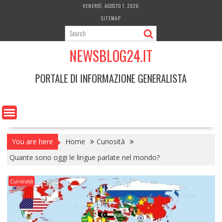
Skip
VENERDÌ, AGOSTO 7, 2026
to
SITEMAP
content
NEWSBLOG24.IT
PORTALE DI INFORMAZIONE GENERALISTA
You are here
Home
Curiosità
Quante sono oggi le lingue parlate nel mondo?
Curiosità