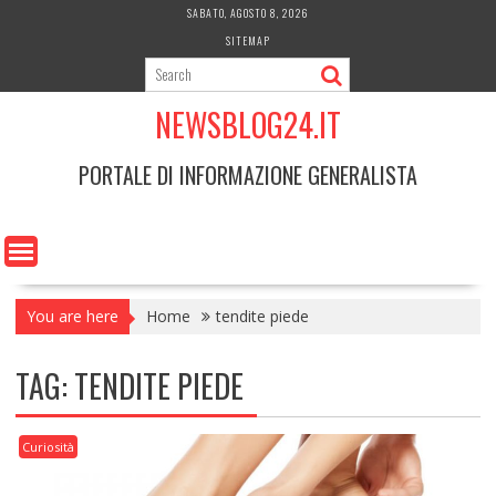
Skip
SABATO, AGOSTO 8, 2026
to
SITEMAP
content
NEWSBLOG24.IT
PORTALE DI INFORMAZIONE GENERALISTA
You are here
Home
tendite piede
TAG:
TENDITE PIEDE
Curiosità