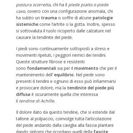
postura scorretta
, chi ha il
piede piatto o piede
cavo
, ovvero con una configurazione anomala, chi
ha subito un
trauma
o soffre di alcune
patologie
sistemiche
come l’artrite o la gotta. Inoltre, spesso
si sottovaluta il ruolo ricoperto dalle calzature nel
causare la tendinite del piede.
I piedi sono continuamente sottoposti a stress e
movimenti ripetuti, i peggiori nemici dei tendini.
Queste strutture fibrose e resistenti
sono
fondamentali
sia per il
movimento
che per il
mantenimento dell’
equilibrio
. Nel piede sono
presenti 6 tendini e ognuno di esso può infiammarsi
e provocare dolore, ma la
tendinite del piede più
diffusa
è sicuramente quella che interessa
il
tendine di Achille.
Il dolore dato da questo tendine, che si estende dal
tallone al polpaccio, coinvolge tutta l’articolazione
del piede andando dalla caviglia alla fascia plantare
dando sintomi che ricordano quelli della
fascite