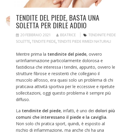
TENDITE DEL PIEDE, BASTA UNA
SOLETTA PER DIRLE ADDIO
20 FEBBRAIO 2021
BEATRICE
TENDINITE PIEDE
SOLETTE
,
TENDITE PIEDE
,
TENDITE PIEDE RIMEDI NATURALI
Mentre prima la
tendinite del piede
, ovvero
un’infiammazione particolarmente dolorosa e
fastidiosa che interessa i tendini, appunto, ovvero le
strutture fibrose e resistenti che collegano il
muscolo all’osso, era quasi solo un problema di chi
praticava attività sportiva per le eccessive e ripetute
sollecitazioni, oggi questo problema è sempre più
diffuso.
La
tendinite del piede
, infatti, è uno dei
dolori più
comuni che interessano il piede e la caviglia
.
Non solo chi pratica sport, quindi, è esposto al
rischio di infiammazione, ma anche chi ha una