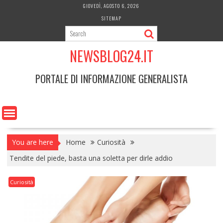
Skip
GIOVEDÌ, AGOSTO 6, 2026
to
SITEMAP
content
NEWSBLOG24.IT
PORTALE DI INFORMAZIONE GENERALISTA
You are here
Home
Curiosità
Tendite del piede, basta una soletta per dirle addio
Curiosità