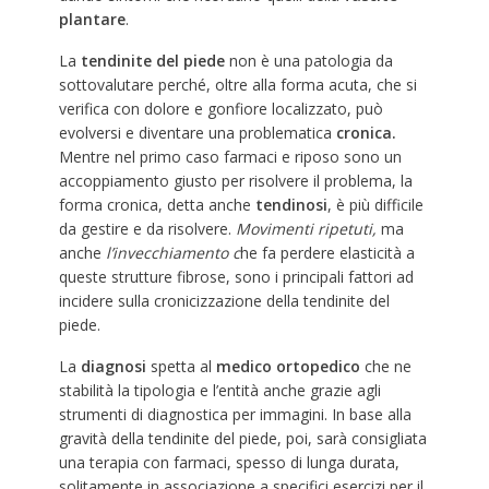
plantare
.
La
tendinite del piede
non è una patologia da
sottovalutare perché, oltre alla forma acuta, che si
verifica con dolore e gonfiore localizzato, può
evolversi e diventare una problematica
cronica.
Mentre nel primo caso farmaci e riposo sono un
accoppiamento giusto per risolvere il problema, la
forma cronica, detta anche
tendinosi
, è più difficile
da gestire e da risolvere.
Movimenti ripetuti,
ma
anche
l’invecchiamento c
he fa perdere elasticità a
queste strutture fibrose, sono i principali fattori ad
incidere sulla cronicizzazione della tendinite del
piede.
La
diagnosi
spetta al
medico ortopedico
che ne
stabilità la tipologia e l’entità anche grazie agli
strumenti di diagnostica per immagini. In base alla
gravità della tendinite del piede, poi, sarà consigliata
una terapia con farmaci, spesso di lunga durata,
solitamente in associazione a specifici esercizi per il