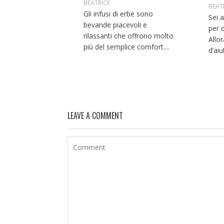
BEATRICE
BEAT
Gli infusi di erbe sono
Sei a
bevande piacevoli e
per 
rilassanti che offrono molto
Allo
più del semplice comfort....
d’aiut
LEAVE A COMMENT