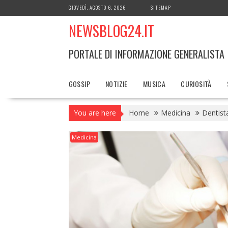
Skip
GIOVEDÌ, AGOSTO 6, 2026
SITEMAP
to
NEWSBLOG24.IT
content
PORTALE DI INFORMAZIONE GENERALISTA
GOSSIP
NOTIZIE
MUSICA
CURIOSITÀ
You are here
Home
Medicina
Dentist
Medicina