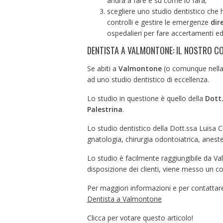
andrà a fare e su come lo farà;
scegliere uno studio dentistico che 
controlli e gestire le emergenze
dir
ospedalieri per fare accertamenti ed
DENTISTA A VALMONTONE: IL NOSTRO CO
Se abiti a
Valmontone
(o comunque nella p
ad uno studio dentistico di eccellenza.
Lo studio in questione è quello della
Dott.
Palestrina
.
Lo studio dentistico della Dott.ssa Luisa C
gnatologia, chirurgia odontoiatrica, aneste
Lo studio è facilmente raggiungibile da V
disposizione dei clienti, viene messo un 
Per maggiori informazioni e per contattare 
Dentista a Valmontone
Clicca per votare questo articolo!