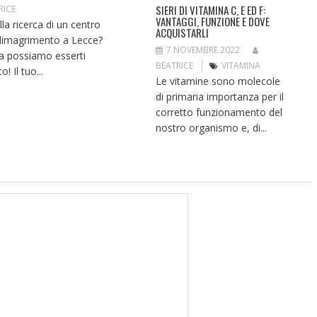
SIERI DI VITAMINA C, E ED F:
RICE
VANTAGGI, FUNZIONE E DOVE
lla ricerca di un centro
ACQUISTARLI
dimagrimento a Lecce?
7 NOVEMBRE 2022
ra possiamo esserti
BEATRICE
VITAMINA
o! Il tuo...
Le vitamine sono molecole
di primaria importanza per il
corretto funzionamento del
nostro organismo e, di...