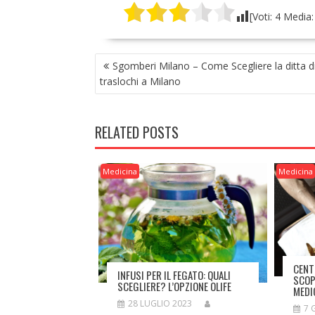
[Voti:
4
Media
NAVIGAZIONE
Sgomberi Milano – Come Scegliere la ditta d
ARTICOLI
traslochi a Milano
RELATED POSTS
Medicina
Medicina
CENT
INFUSI PER IL FEGATO: QUALI
SCOP
SCEGLIERE? L’OPZIONE OLIFE
MEDI
28 LUGLIO 2023
7 