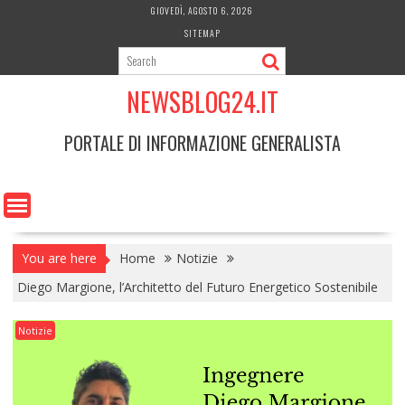
Skip
GIOVEDÌ, AGOSTO 6, 2026
to
SITEMAP
content
NEWSBLOG24.IT
PORTALE DI INFORMAZIONE GENERALISTA
You are here
Home
Notizie
Diego Margione, l’Architetto del Futuro Energetico Sostenibile
Notizie