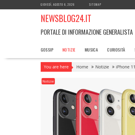
Skip
GIOVEDÌ, AGOSTO 6, 2026
SITEMAP
to
NEWSBLOG24.IT
content
PORTALE DI INFORMAZIONE GENERALISTA
GOSSIP
NOTIZIE
MUSICA
CURIOSITÀ
You are here
Home
Notizie
iPhone 11
Notizie