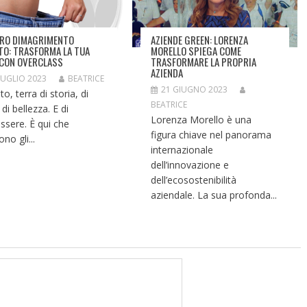
AZIENDE GREEN: LORENZA
RO DIMAGRIMENTO
MORELLO SPIEGA COME
TO: TRASFORMA LA TUA
TRASFORMARE LA PROPRIA
 CON OVERCLASS
AZIENDA
LUGLIO 2023
BEATRICE
21 GIUGNO 2023
o, terra di storia, di
BEATRICE
 di bellezza. E di
Lorenza Morello è una
ssere. È qui che
figura chiave nel panorama
no gli...
internazionale
dell’innovazione e
dell’ecosostenibilità
aziendale. La sua profonda...