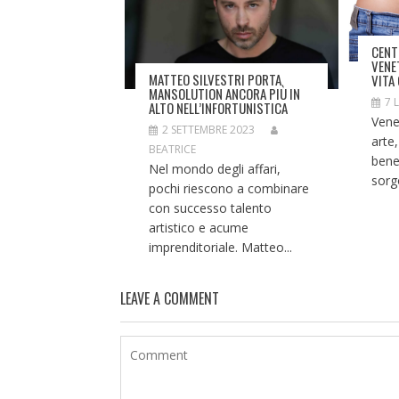
CENT
VENE
MATTEO SILVESTRI PORTA
VITA
MANSOLUTION ANCORA PIÙ IN
7 
ALTO NELL’INFORTUNISTICA
Venet
2 SETTEMBRE 2023
arte,
BEATRICE
bene
Nel mondo degli affari,
sorgo
pochi riescono a combinare
con successo talento
artistico e acume
imprenditoriale. Matteo...
LEAVE A COMMENT