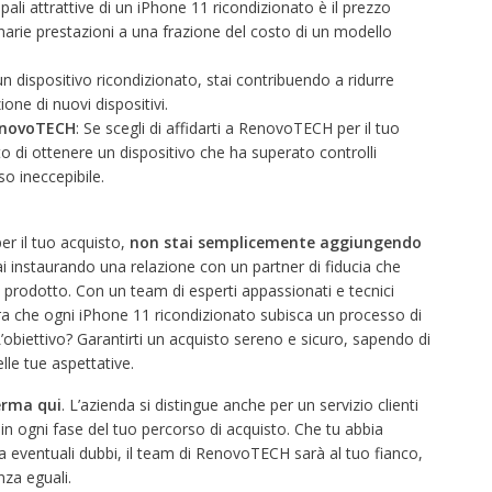
ipali attrattive di un iPhone 11 ricondizionato è il prezzo
narie prestazioni a una frazione del costo di un modello
n dispositivo ricondizionato, stai contribuendo a ridurre
one di nuovi dispositivi.
enovoTECH
: Se scegli di affidarti a RenovoTECH per il tuo
o di ottenere un dispositivo che ha superato controlli
o ineccepibile.
er il tuo acquisto,
non stai semplicemente aggiungendo
ai instaurando una relazione con un partner di fiducia che
el prodotto. Con un team di esperti appassionati e tecnici
a che ogni iPhone 11 ricondizionato subisca un processo di
L’obiettivo? Garantirti un acquisto sereno e sicuro, sapendo di
lle tue aspettative.
erma qui
. L’azienda si distingue anche per un servizio clienti
in ogni fase del tuo percorso di acquisto. Che tu abbia
 a eventuali dubbi, il team di RenovoTECH sarà al tuo fianco,
za eguali.