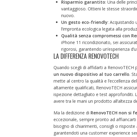
Risparmio garantito
: Una delle princ
vantaggioso. Ottieni le stesse straordi
nuovo.
Un gesto eco-friendly
: Acquistando u
l’impronta ecologica legata alla produzi
Qualità senza compromessi con R
iPhone 11 ricondizionato, sei assicurat
rigorosi, garantendo un’esperienza d’us
LA DIFFERENZA RENOVOTECH
Quando scegli di affidarti a RenovoTECH p
un nuovo dispositivo al tuo carrello
. St
mette al centro la qualità e l’eccellenza d
altamente qualificati, RenovoTECH assicur
ispezione dettagliato e test approfonditi. 
avere tra le mani un prodotto all’altezza de
Ma la dedizione di
RenovoTECH non si f
eccezionale, sempre pronto ad affiancarti 
bisogno di chiarimenti, consigli o risposte
garantendoti una customer experience sen