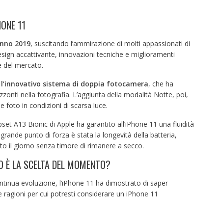
HONE 11
anno 2019
, suscitando l’ammirazione di molti appassionati di
esign accattivante, innovazioni tecniche e miglioramenti
e del mercato.
e
l’innovativo sistema di doppia fotocamera
, che ha
zzonti nella fotografia. L’aggiunta della modalità Notte, poi,
e foto in condizioni di scarsa luce.
pset A13 Bionic di Apple ha garantito all’iPhone 11 una fluidità
grande punto di forza è stata la longevità della batteria,
utto il giorno senza timore di rimanere a secco.
TO È LA SCELTA DEL MOMENTO?
tinua evoluzione, l’iPhone 11 ha dimostrato di saper
e ragioni per cui potresti considerare un iPhone 11