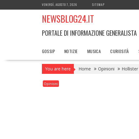
Skip
VENERDÌ, AGOSTO 7, 2026
SITEMAP
to
NEWSBLOG24.IT
content
PORTALE DI INFORMAZIONE GENERALISTA
GOSSIP
NOTIZIE
MUSICA
CURIOSITÀ
You are here
Home
Opinioni
Hollister
Opinioni