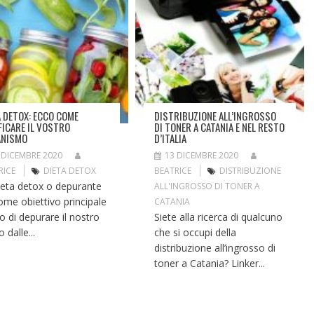
A DETOX: ECCO COME
DISTRIBUZIONE ALL’INGROSSO
FICARE IL VOSTRO
DI TONER A CATANIA E NEL RESTO
ANISMO
D’ITALIA
 DICEMBRE 2020
13 DICEMBRE 2020
RICE
DIETA DETOX
BEATRICE
DISTRIBUZIONE
ieta detox o depurante
ALL'INGROSSO DI TONER A
ome obiettivo principale
CATANIA
lo di depurare il nostro
Siete alla ricerca di qualcuno
 dalle...
che si occupi della
distribuzione all’ingrosso di
toner a Catania? Linker...