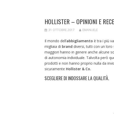
HOLLISTER – OPINIONI E REC
31 OTTOBRE 2017
EMANUELE
Il mondo dell’
abbigliamento
è tra i più v
migliaia di
brand
diversi, tutti con un loro
maggiori hanno in genere anche alcune s
di autonomia individuale. Talvolta però q
prodotti e non hanno proprio nulla da invid
sicuramente
Hollister & Co.
SCEGLIERE DI INDOSSARE LA QUALITÀ.