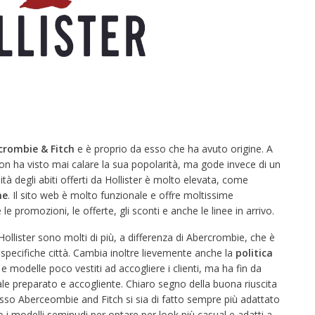
crombie & Fitch
e è proprio da esso che ha avuto origine. A
non ha visto mai calare la sua popolarità, ma gode invece di un
tà degli abiti offerti da Hollister è molto elevata, come
ne
. Il sito web è molto funzionale e offre moltissime
 le promozioni, le offerte, gli sconti e anche le linee in arrivo.
Hollister sono molti di più, a differenza di Abercrombie, che è
pecifiche città. Cambia inoltre lievemente anche la
politica
e modelle poco vestiti ad accogliere i clienti, ma ha fin da
e preparato e accogliente. Chiaro segno della buona riuscita
stesso Aberceombie and Fitch si sia di fatto sempre più adattato
no i modelli seminudi per optare per look più casual e adatti a