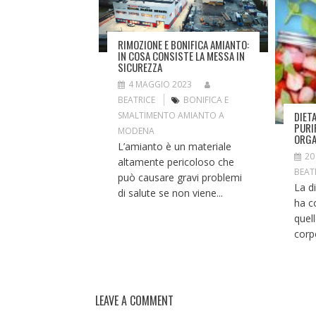
RIMOZIONE E BONIFICA AMIANTO:
IN COSA CONSISTE LA MESSA IN
SICUREZZA
4 MAGGIO 2023
BEATRICE
BONIFICA E
DIET
SMALTIMENTO AMIANTO A
PURI
MODENA
ORG
L’amianto è un materiale
20
altamente pericoloso che
BEAT
può causare gravi problemi
La d
di salute se non viene...
ha c
quel
corpo
LEAVE A COMMENT