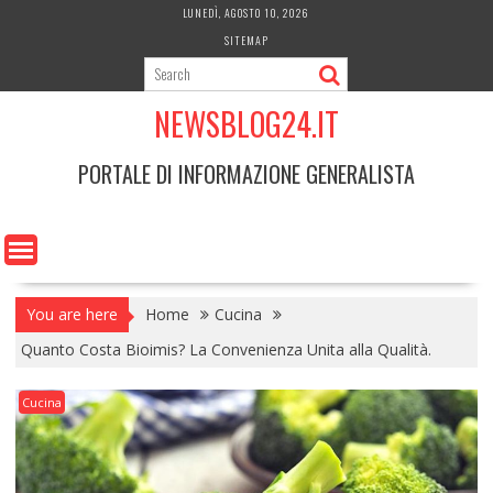
Skip
LUNEDÌ, AGOSTO 10, 2026
to
SITEMAP
content
NEWSBLOG24.IT
PORTALE DI INFORMAZIONE GENERALISTA
You are here
Home
Cucina
Quanto Costa Bioimis? La Convenienza Unita alla Qualità.
Cucina