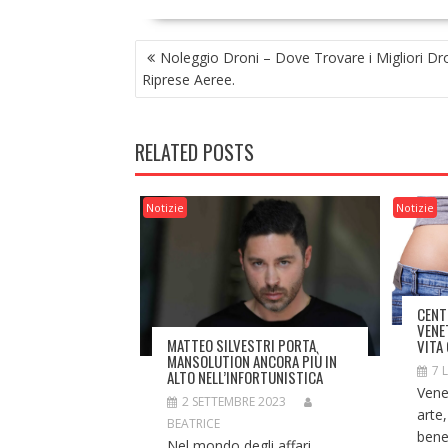
NAVIGAZIONE
Noleggio Droni – Dove Trovare i Migliori Dr
ARTICOLI
Riprese Aeree.
RELATED POSTS
Notizie
Notizie
CENT
VENE
MATTEO SILVESTRI PORTA
VITA
MANSOLUTION ANCORA PIÙ IN
7 
ALTO NELL’INFORTUNISTICA
Venet
2 SETTEMBRE 2023
arte,
BEATRICE
bene
Nel mondo degli affari,