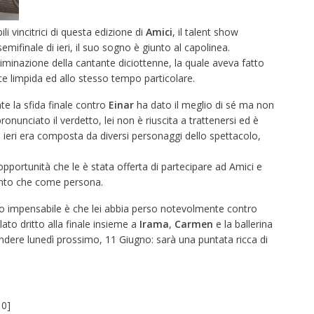
i vincitrici di questa edizione di
Amici
, il talent show
mifinale di ieri, il suo sogno è giunto al capolinea.
eliminazione della cantante diciottenne, la quale aveva fatto
e limpida ed allo stesso tempo particolare.
nte la sfida finale contro
Einar
ha dato il meglio di sé ma non
ronunciato il verdetto, lei non è riuscita a trattenersi ed è
he ieri era composta da diversi personaggi dello spettacolo,
’opportunità che le è stata offerta di partecipare ad Amici e
anto che come persona.
o impensabile è che lei abbia perso notevolmente contro
ato dritto alla finale insieme a
Irama
,
Carmen
e la ballerina
endere lunedì prossimo, 11 Giugno: sarà una puntata ricca di
:
0
]