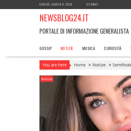
Skip
GIOVEDÌ, AGOSTO 6, 2026
SITEMAP
to
NEWSBLOG24.IT
content
PORTALE DI INFORMAZIONE GENERALISTA
GOSSIP
NOTIZIE
MUSICA
CURIOSITÀ
You are here
Home
Notizie
Semifinal
Notizie