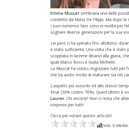
Emma
Muscat
sembrava una delle possibil
condotto da Maria De Filippi. Ma dopo la se
I suoi numerosi fans sono in rivolta per l’
sognare diverse generazioni per la sua voc
Lei però ci ha sperato fino all’ultimo: dura
è stato sufficiente. Una volta che è stato p
scoppiata in lacrime dinanzi alla giuria, c
quali Marco Bocci e Giulia Michelin.
La Muscat ha voluto ringraziare tutti per l
che ha avuto modo di maturare sia nel c
L’aspetto più assurdo ed allo stesso temp
Einar (30% contro 70%). Quest’ultimo è vol
Lauren
. Chi vincerà? Non ci resta che att
sorprese per tutti!
Clicca per votare questo articolo!
[Voti:
0
Media