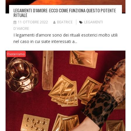
LEGAMENTI D’AMORE: ECCO COME FUNZIONA QUESTO POTENTE
RITUALE
11 OTTOBRE 2022
BEATRICE
LEGAMENTI
D'AMORE
I legamenti d’amore sono dei rituali esoterici molto utili
nel caso in cui siate interessati a...
Esoterismo