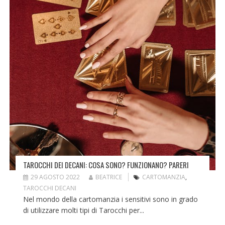
TAROCCHI DEI DECANI: COSA SONO? FUNZIONANO? PARERI
29 AGOSTO 2022
BEATRICE
CARTOMANZIA
,
TAROCCHI DECANI
Nel mondo della cartomanzia i sensitivi sono in grado
di utilizzare molti tipi di Tarocchi per...