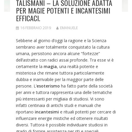
TALISMANI – LA SOLUZIONE ADATTA
PER MAGIE POTENTI E INCANTESIMI
EFFICACI.
16 FEBBRAIO 2019
EMANUELE
Sebbene al giorno d’oggi la ragione e la Scienza
sembrano aver totalmente conquistato la cultura
umana, persistono ancora alcune “fortezze”
dell’astratto con radici assai profonde. Tra esse vi è
certamente la
magia
, una realtà potente e
misteriosa che rimane tuttora particolarmente
dubbia e inarrivabile per la maggior parte delle
persone. L’
esoterismo
ha fatto parte della società
per anni e tuttora rappresenta una delle tematiche
più interessanti per migliaia di studiosi. Vi sono
infatti centinaia di antichi studi e manuali che
riportano
incantesimi
e rituali potenti per cercare di
influenzare energie mistiche ed ottenere risultati
diversi. Tuttora è possibile individuare studiosi in
grado di fornire assistenza per riti e speciali