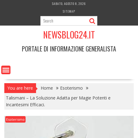
Skip
SABATO, AGOSTO 8, 2026
to
SITEMAP
content
NEWSBLOG24.IT
PORTALE DI INFORMAZIONE GENERALISTA
You are here
Home
Esoterismo
Talismani – La Soluzione Adatta per Magie Potenti e
Incantesimi Efficaci.
Esoterismo