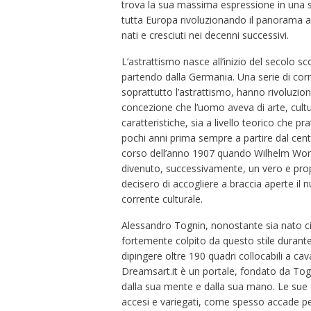
trova la sua massima espressione in una seri
tutta Europa rivoluzionando il panorama art
nati e cresciuti nei decenni successivi.
L’astrattismo nasce all’inizio del secolo s
partendo dalla Germania. Una serie di corre
soprattutto l’astrattismo, hanno rivoluz
concezione che l’uomo aveva di arte, cult
caratteristiche, sia a livello teorico che 
pochi anni prima sempre a partire dal centr
corso dell’anno 1907 quando Wilhelm Worri
divenuto, successivamente, un vero e propri
decisero di accogliere a braccia aperte il 
corrente culturale.
Alessandro Tognin, nonostante sia nato cir
fortemente colpito da questo stile durante
dipingere oltre 190 quadri collocabili a ca
Dreamsart.it è un portale, fondato da Togni
dalla sua mente e dalla sua mano. Le sue o
accesi e variegati, come spesso accade per