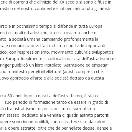
e di correnti che all’inizio del XX secolo si sono diffuse in
istico del nostro continente e influenzando tutti gli artisti
corso e in pochissimo tempo si diffonde in tutta Europa
nti culturali ed artistiche, tra cui troviamo anche e
ionato la società umana cambiando profondamente la
ura e comunicazione. L’astrattismo condivide importanti
pratico, con l’espressionismo, movimento culturale sviluppatosi
o Europa. Idealmente si colloca la nascita dell’astrattismo nel
nger pubblicò un libro intitolato “Astrazione ed empatia”
o manifesto per gli intellettuali (artisti compresi) che
nuovo approccio all’arte e alla società dettato da questa
ca 80 anni dopo la nascita dell’astrattismo, è stato
 il suo periodo di formazione tanto da essere in grado di
vallo tra astrattismo, espressionismo e surrealismo.
n stesso, dedicato alla vendita di quadri astratti partoriti
pere sono inconfondibili, sono caratterizzate da colori
 le opere astratte, oltre che da pennellate decise, dense e