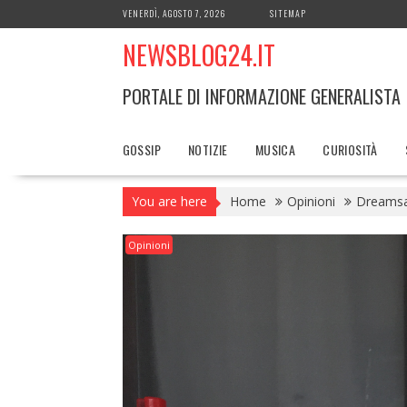
Skip
VENERDÌ, AGOSTO 7, 2026
SITEMAP
to
NEWSBLOG24.IT
content
PORTALE DI INFORMAZIONE GENERALISTA
GOSSIP
NOTIZIE
MUSICA
CURIOSITÀ
You are here
Home
Opinioni
Dreamsar
Opinioni