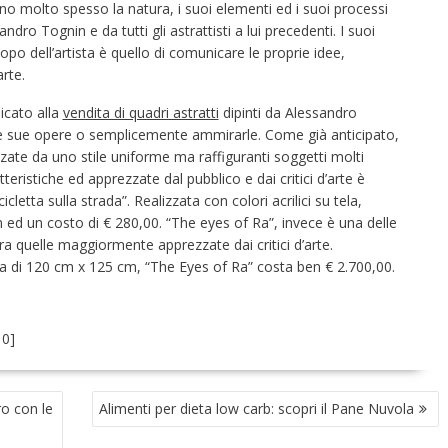
o molto spesso la natura, i suoi elementi ed i suoi processi
ro Tognin e da tutti gli astrattisti a lui precedenti. I suoi
copo dell’artista è quello di comunicare le proprie idee,
rte.
icato alla
vendita di quadri astratti
dipinti da Alessandro
le sue opere o semplicemente ammirarle. Come già anticipato,
zzate da uno stile uniforme ma raffiguranti soggetti molti
tteristiche ed apprezzate dal pubblico e dai critici d’arte è
cletta sulla strada”. Realizzata con colori acrilici su tela,
 ed un costo di € 280,00. “The eyes of Ra”, invece è una delle
ra quelle maggiormente apprezzate dai critici d’arte.
la di 120 cm x 125 cm, “The Eyes of Ra” costa ben € 2.700,00.
:
0
]
o con le
Alimenti per dieta low carb: scopri il Pane Nuvola