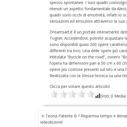
spesso spontanee. I suoi quadri coinvolgon
ritenuti un aspetto fondamentale da Alessand
quadri sono ricchi di emotività, infatti lo s
sensazioni ed emozioni attraverso la sua a
Dreamsart.it è un portale interamente ded
Tognin. Accedendovi, potrete acquistare 
sono disponibili quasi 200 opere caratteri
differenti tra loro. Una delle opere più cara
intitolata “Bycicle on the road”, ovvero “Bici
l’opera ha dimensioni pari a 50 cm x 60 cm
opere più costose presenti sul sito e una t
Realizzata con la stessa tecnica su una te
Clicca per votare questo articolo!
[Voti:
0
Media
NAVIGAZIONE
Teoria Patente B ? Risparmia tempo e denar
ARTICOLI
videolezioni!