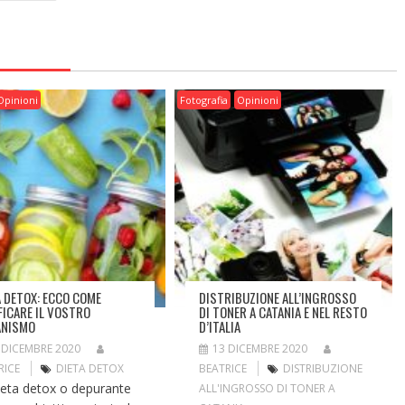
Opinioni
Fotografia
Opinioni
A DETOX: ECCO COME
DISTRIBUZIONE ALL’INGROSSO
FICARE IL VOSTRO
DI TONER A CATANIA E NEL RESTO
ANISMO
D’ITALIA
 DICEMBRE 2020
13 DICEMBRE 2020
RICE
DIETA DETOX
BEATRICE
DISTRIBUZIONE
ieta detox o depurante
ALL'INGROSSO DI TONER A