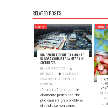
RELATED POSTS
Opinioni
Notizie
RIMOZIONE E BONIFICA AMIANTO:
IN COSA CONSISTE LA MESSA IN
SICUREZZA
4 MAGGIO 2023
BEATRICE
BONIFICA E
DIET
SMALTIMENTO AMIANTO A
PURI
MODENA
ORG
L’amianto è un materiale
20
altamente pericoloso che
BEAT
può causare gravi problemi
La d
di salute se non viene...