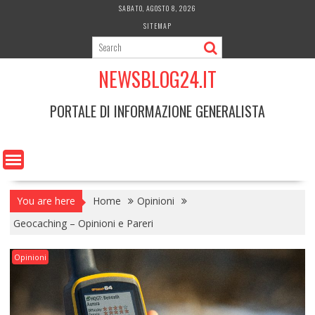
Skip
SABATO, AGOSTO 8, 2026
to
SITEMAP
content
NEWSBLOG24.IT
PORTALE DI INFORMAZIONE GENERALISTA
You are here
Home
Opinioni
Geocaching – Opinioni e Pareri
Opinioni